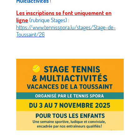
Multiactivités
!
Les inscriptions se font uniquement en
ligne
(rubrique
Stages
) :
https://www.tennisspora.lu/stages/Stage-de-
Toussaint/26